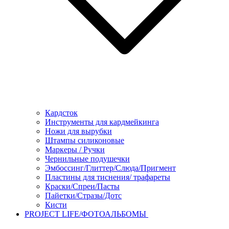
Кардсток
Инструменты для кардмейкинга
Ножи для вырубки
Штампы силиконовые
Маркеры / Ручки
Чернильные подушечки
Эмбоссинг/Глиттер/Слюда/Пригмент
Пластины для тиснения/ трафареты
Краски/Спреи/Пасты
Пайетки/Стразы/Дотс
Кисти
PROJECT LIFE/ФОТОАЛЬБОМЫ