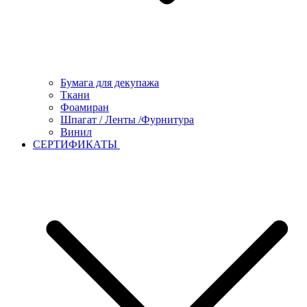
Бумага для декупажа
Ткани
Фоамиран
Шпагат / Ленты /Фурнитура
Винил
СЕРТИФИКАТЫ