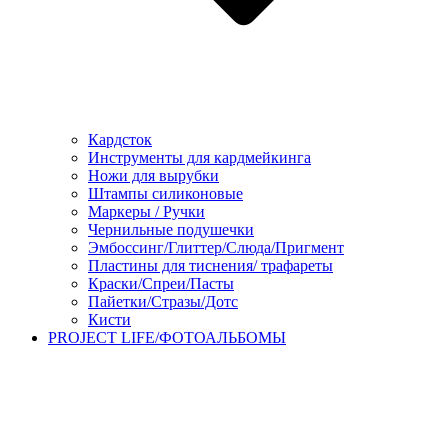
Кардсток
Инструменты для кардмейкинга
Ножи для вырубки
Штампы силиконовые
Маркеры / Ручки
Чернильные подушечки
Эмбоссинг/Глиттер/Слюда/Пригмент
Пластины для тиснения/ трафареты
Краски/Спреи/Пасты
Пайетки/Стразы/Дотс
Кисти
PROJECT LIFE/ФОТОАЛЬБОМЫ