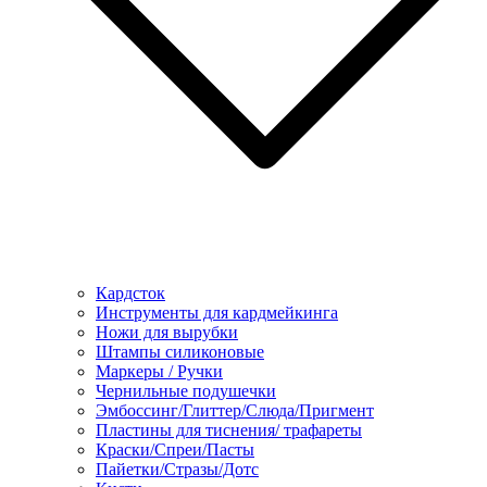
Кардсток
Инструменты для кардмейкинга
Ножи для вырубки
Штампы силиконовые
Маркеры / Ручки
Чернильные подушечки
Эмбоссинг/Глиттер/Слюда/Пригмент
Пластины для тиснения/ трафареты
Краски/Спреи/Пасты
Пайетки/Стразы/Дотс