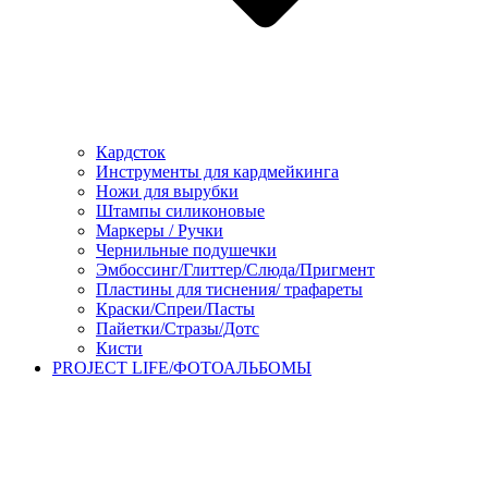
Кардсток
Инструменты для кардмейкинга
Ножи для вырубки
Штампы силиконовые
Маркеры / Ручки
Чернильные подушечки
Эмбоссинг/Глиттер/Слюда/Пригмент
Пластины для тиснения/ трафареты
Краски/Спреи/Пасты
Пайетки/Стразы/Дотс
Кисти
PROJECT LIFE/ФОТОАЛЬБОМЫ