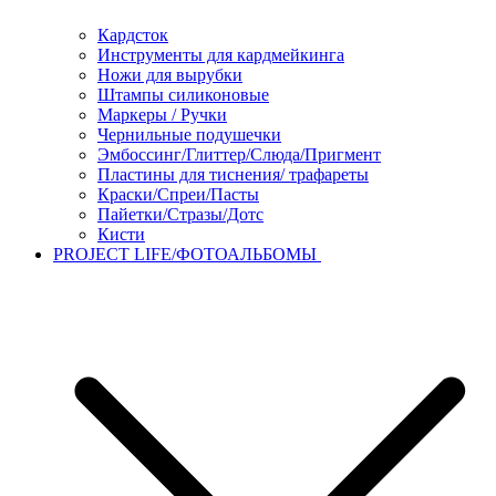
Кардсток
Инструменты для кардмейкинга
Ножи для вырубки
Штампы силиконовые
Маркеры / Ручки
Чернильные подушечки
Эмбоссинг/Глиттер/Слюда/Пригмент
Пластины для тиснения/ трафареты
Краски/Спреи/Пасты
Пайетки/Стразы/Дотс
Кисти
PROJECT LIFE/ФОТОАЛЬБОМЫ