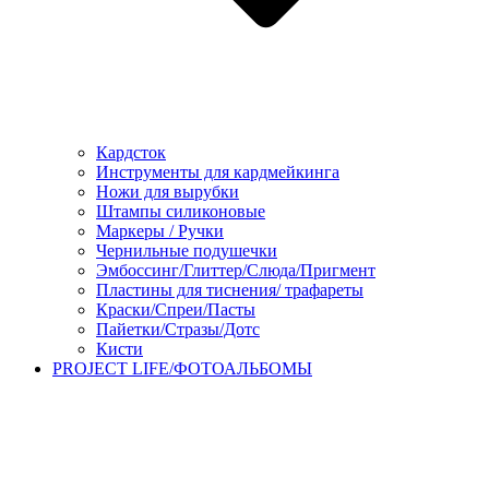
Кардсток
Инструменты для кардмейкинга
Ножи для вырубки
Штампы силиконовые
Маркеры / Ручки
Чернильные подушечки
Эмбоссинг/Глиттер/Слюда/Пригмент
Пластины для тиснения/ трафареты
Краски/Спреи/Пасты
Пайетки/Стразы/Дотс
Кисти
PROJECT LIFE/ФОТОАЛЬБОМЫ