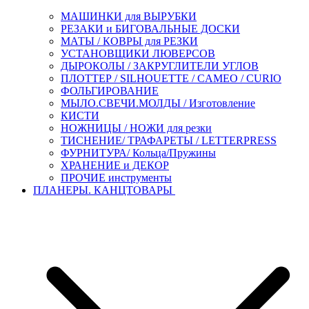
МАШИНКИ для ВЫРУБКИ
РЕЗАКИ и БИГОВАЛЬНЫЕ ДОСКИ
МАТЫ / КОВРЫ для РЕЗКИ
УСТАНОВЩИКИ ЛЮВЕРСОВ
ДЫРОКОЛЫ / ЗАКРУГЛИТЕЛИ УГЛОВ
ПЛОТТЕР / SILHOUETTE / CAMEO / CURIO
ФОЛЬГИРОВАНИЕ
МЫЛО.СВЕЧИ.МОЛДЫ / Изготовление
КИСТИ
НОЖНИЦЫ / НОЖИ для резки
ТИСНЕНИЕ/ ТРАФАРЕТЫ / LETTERPRESS
ФУРНИТУРА/ Кольца/Пружины
ХРАНЕНИЕ и ДЕКОР
ПРОЧИЕ инструменты
ПЛАНЕРЫ. КАНЦТОВАРЫ