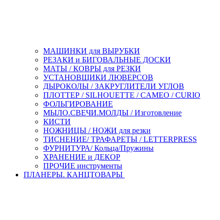
МАШИНКИ для ВЫРУБКИ
РЕЗАКИ и БИГОВАЛЬНЫЕ ДОСКИ
МАТЫ / КОВРЫ для РЕЗКИ
УСТАНОВЩИКИ ЛЮВЕРСОВ
ДЫРОКОЛЫ / ЗАКРУГЛИТЕЛИ УГЛОВ
ПЛОТТЕР / SILHOUETTE / CAMEO / CURIO
ФОЛЬГИРОВАНИЕ
МЫЛО.СВЕЧИ.МОЛДЫ / Изготовление
КИСТИ
НОЖНИЦЫ / НОЖИ для резки
ТИСНЕНИЕ/ ТРАФАРЕТЫ / LETTERPRESS
ФУРНИТУРА/ Кольца/Пружины
ХРАНЕНИЕ и ДЕКОР
ПРОЧИЕ инструменты
ПЛАНЕРЫ. КАНЦТОВАРЫ