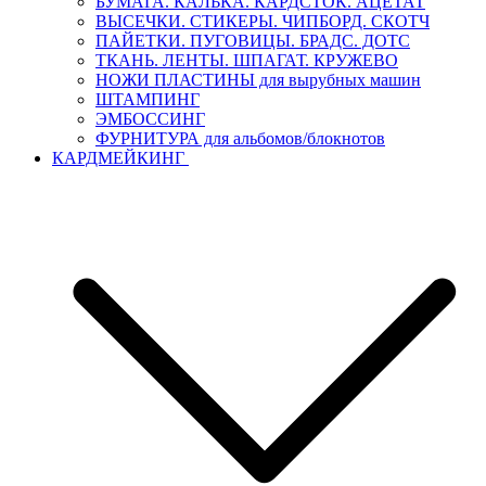
БУМАГА. КАЛЬКА. КАРДСТОК. АЦЕТАТ
ВЫСЕЧКИ. СТИКЕРЫ. ЧИПБОРД. СКОТЧ
ПАЙЕТКИ. ПУГОВИЦЫ. БРАДС. ДОТС
ТКАНЬ. ЛЕНТЫ. ШПАГАТ. КРУЖЕВО
НОЖИ ПЛАСТИНЫ для вырубных машин
ШТАМПИНГ
ЭМБОССИНГ
ФУРНИТУРА для альбомов/блокнотов
КАРДМЕЙКИНГ