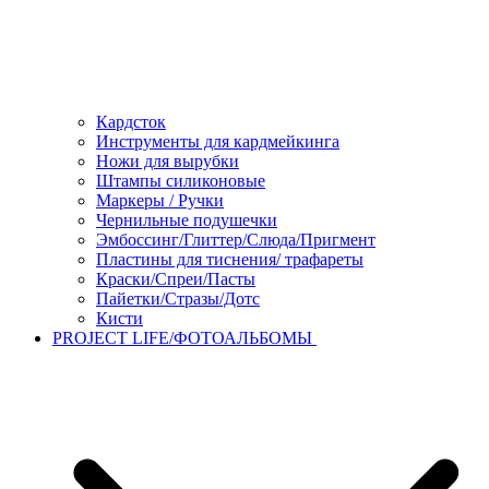
Кардсток
Инструменты для кардмейкинга
Ножи для вырубки
Штампы силиконовые
Маркеры / Ручки
Чернильные подушечки
Эмбоссинг/Глиттер/Слюда/Пригмент
Пластины для тиснения/ трафареты
Краски/Спреи/Пасты
Пайетки/Стразы/Дотс
Кисти
PROJECT LIFE/ФОТОАЛЬБОМЫ