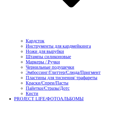
Кардсток
Инструменты для кардмейкинга
Ножи для вырубки
Штампы силиконовые
Маркеры / Ручки
Чернильные подушечки
Эмбоссинг/Глиттер/Слюда/Пригмент
Пластины для тиснения/ трафареты
Краски/Спреи/Пасты
Пайетки/Стразы/Дотс
Кисти
PROJECT LIFE/ФОТОАЛЬБОМЫ