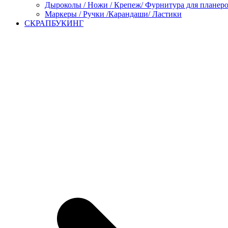
Дыроколы / Ножи / Крепеж/ Фурнитура для планер
Маркеры / Ручки /Карандаши/ Ластики
СКРАПБУКИНГ