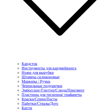
Кардсток
Инструменты для кардмейкинга
Ножи для вырубки
Штампы силиконовые
Маркеры / Ручки
Чернильные подушечки
Эмбоссинг/Глиттер/Слюда/Пригмент
Пластины для тиснения/ трафареты
Краски/Спреи/Пасты
Пайетки/Стразы/Дотс
Кисти