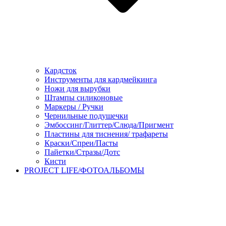
Кардсток
Инструменты для кардмейкинга
Ножи для вырубки
Штампы силиконовые
Маркеры / Ручки
Чернильные подушечки
Эмбоссинг/Глиттер/Слюда/Пригмент
Пластины для тиснения/ трафареты
Краски/Спреи/Пасты
Пайетки/Стразы/Дотс
Кисти
PROJECT LIFE/ФОТОАЛЬБОМЫ