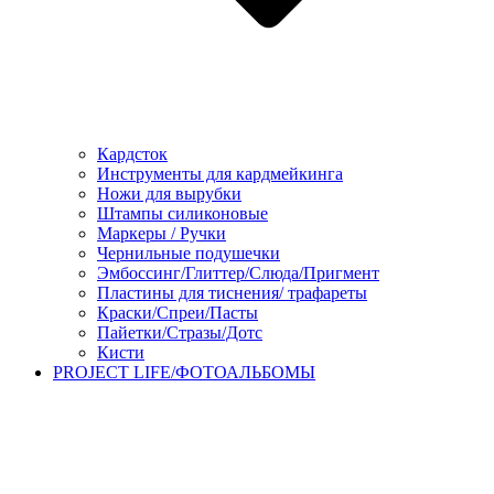
Кардсток
Инструменты для кардмейкинга
Ножи для вырубки
Штампы силиконовые
Маркеры / Ручки
Чернильные подушечки
Эмбоссинг/Глиттер/Слюда/Пригмент
Пластины для тиснения/ трафареты
Краски/Спреи/Пасты
Пайетки/Стразы/Дотс
Кисти
PROJECT LIFE/ФОТОАЛЬБОМЫ