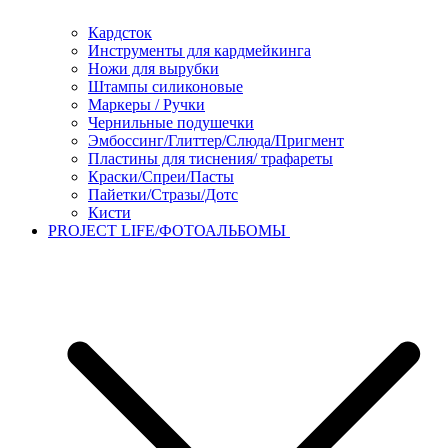
Кардсток
Инструменты для кардмейкинга
Ножи для вырубки
Штампы силиконовые
Маркеры / Ручки
Чернильные подушечки
Эмбоссинг/Глиттер/Слюда/Пригмент
Пластины для тиснения/ трафареты
Краски/Спреи/Пасты
Пайетки/Стразы/Дотс
Кисти
PROJECT LIFE/ФОТОАЛЬБОМЫ