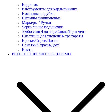
Кардсток
Инструменты для кардмейкинга
Ножи для вырубки
Штампы силиконовые
Маркеры / Ручки
Чернильные подушечки
Эмбоссинг/Глиттер/Слюда/Пригмент
Пластины для тиснения/ трафареты
Краски/Спреи/Пасты
Пайетки/Стразы/Дотс
Кисти
PROJECT LIFE/ФОТОАЛЬБОМЫ