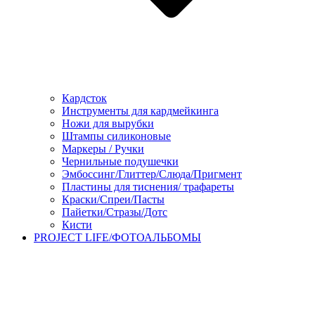
Кардсток
Инструменты для кардмейкинга
Ножи для вырубки
Штампы силиконовые
Маркеры / Ручки
Чернильные подушечки
Эмбоссинг/Глиттер/Слюда/Пригмент
Пластины для тиснения/ трафареты
Краски/Спреи/Пасты
Пайетки/Стразы/Дотс
Кисти
PROJECT LIFE/ФОТОАЛЬБОМЫ