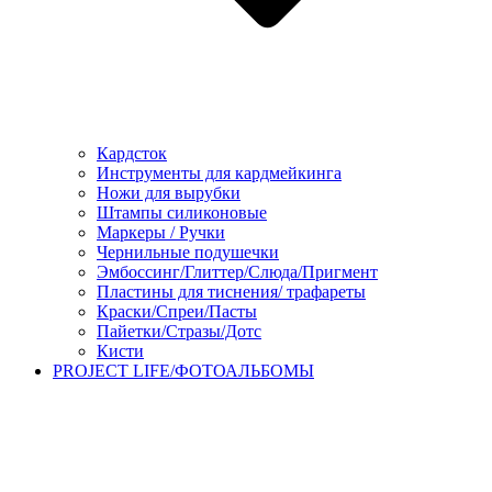
Кардсток
Инструменты для кардмейкинга
Ножи для вырубки
Штампы силиконовые
Маркеры / Ручки
Чернильные подушечки
Эмбоссинг/Глиттер/Слюда/Пригмент
Пластины для тиснения/ трафареты
Краски/Спреи/Пасты
Пайетки/Стразы/Дотс
Кисти
PROJECT LIFE/ФОТОАЛЬБОМЫ