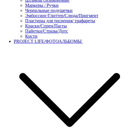
Штампы силиконовые
Маркеры / Ручки
Чернильные подушечки
Эмбоссинг/Глиттер/Слюда/Пригмент
Пластины для тиснения/ трафареты
Краски/Спреи/Пасты
Пайетки/Стразы/Дотс
Кисти
PROJECT LIFE/ФОТОАЛЬБОМЫ