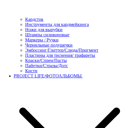
Кардсток
Инструменты для кардмейкинга
Ножи для вырубки
Штампы силиконовые
Маркеры / Ручки
Чернильные подушечки
Эмбоссинг/Глиттер/Слюда/Пригмент
Пластины для тиснения/ трафареты
Краски/Спреи/Пасты
Пайетки/Стразы/Дотс
Кисти
PROJECT LIFE/ФОТОАЛЬБОМЫ