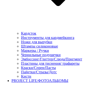
Кардсток
Инструменты для кардмейкинга
Ножи для вырубки
Штампы силиконовые
Маркеры / Ручки
Чернильные подушечки
Эмбоссинг/Глиттер/Слюда/Пригмент
Пластины для тиснения/ трафареты
Краски/Спреи/Пасты
Пайетки/Стразы/Дотс
Кисти
PROJECT LIFE/ФОТОАЛЬБОМЫ