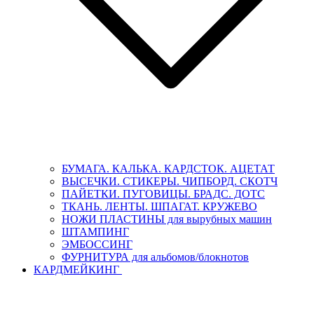
БУМАГА. КАЛЬКА. КАРДСТОК. АЦЕТАТ
ВЫСЕЧКИ. СТИКЕРЫ. ЧИПБОРД. СКОТЧ
ПАЙЕТКИ. ПУГОВИЦЫ. БРАДС. ДОТС
ТКАНЬ. ЛЕНТЫ. ШПАГАТ. КРУЖЕВО
НОЖИ ПЛАСТИНЫ для вырубных машин
ШТАМПИНГ
ЭМБОССИНГ
ФУРНИТУРА для альбомов/блокнотов
КАРДМЕЙКИНГ