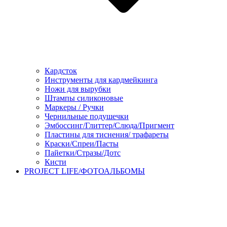
Кардсток
Инструменты для кардмейкинга
Ножи для вырубки
Штампы силиконовые
Маркеры / Ручки
Чернильные подушечки
Эмбоссинг/Глиттер/Слюда/Пригмент
Пластины для тиснения/ трафареты
Краски/Спреи/Пасты
Пайетки/Стразы/Дотс
Кисти
PROJECT LIFE/ФОТОАЛЬБОМЫ