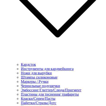
Кардсток
Инструменты для кардмейкинга
Ножи для вырубки
Штампы силиконовые
Маркеры / Ручки
Чернильные подушечки
Эмбоссинг/Глиттер/Слюда/Пригмент
Пластины для тиснения/ трафареты
Краски/Спреи/Пасты
Пайетки/Стразы/Дотс