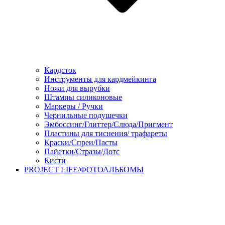
Кардсток
Инструменты для кардмейкинга
Ножи для вырубки
Штампы силиконовые
Маркеры / Ручки
Чернильные подушечки
Эмбоссинг/Глиттер/Слюда/Пригмент
Пластины для тиснения/ трафареты
Краски/Спреи/Пасты
Пайетки/Стразы/Дотс
Кисти
PROJECT LIFE/ФОТОАЛЬБОМЫ