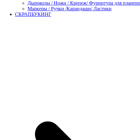
Дыроколы / Ножи / Крепеж/ Фурнитура для планер
Маркеры / Ручки /Карандаши/ Ластики
СКРАПБУКИНГ