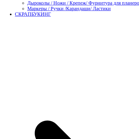
Дыроколы / Ножи / Крепеж/ Фурнитура для планер
Маркеры / Ручки /Карандаши/ Ластики
СКРАПБУКИНГ