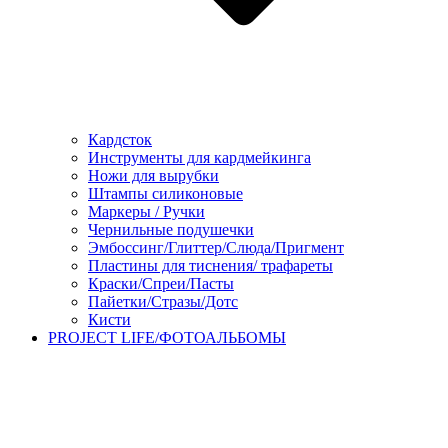
Кардсток
Инструменты для кардмейкинга
Ножи для вырубки
Штампы силиконовые
Маркеры / Ручки
Чернильные подушечки
Эмбоссинг/Глиттер/Слюда/Пригмент
Пластины для тиснения/ трафареты
Краски/Спреи/Пасты
Пайетки/Стразы/Дотс
Кисти
PROJECT LIFE/ФОТОАЛЬБОМЫ