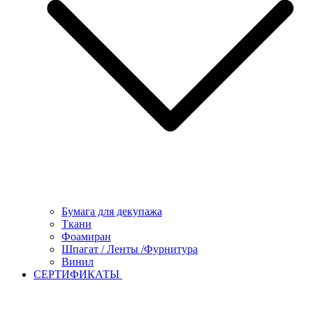
Бумага для декупажа
Ткани
Фоамиран
Шпагат / Ленты /Фурнитура
Винил
СЕРТИФИКАТЫ