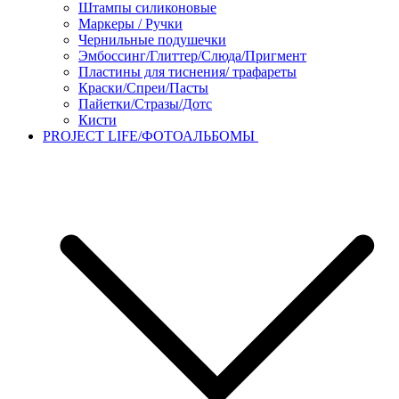
Штампы силиконовые
Маркеры / Ручки
Чернильные подушечки
Эмбоссинг/Глиттер/Слюда/Пригмент
Пластины для тиснения/ трафареты
Краски/Спреи/Пасты
Пайетки/Стразы/Дотс
Кисти
PROJECT LIFE/ФОТОАЛЬБОМЫ