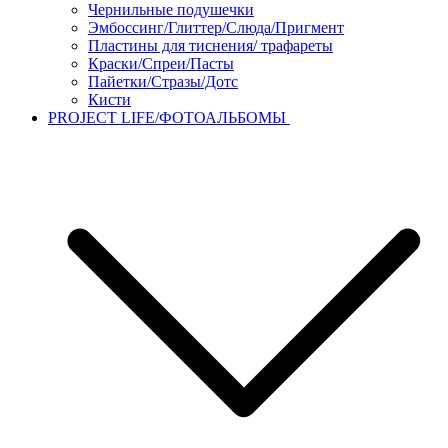
Чернильные подушечки
Эмбоссинг/Глиттер/Слюда/Пригмент
Пластины для тиснения/ трафареты
Краски/Спреи/Пасты
Пайетки/Стразы/Дотс
Кисти
PROJECT LIFE/ФОТОАЛЬБОМЫ