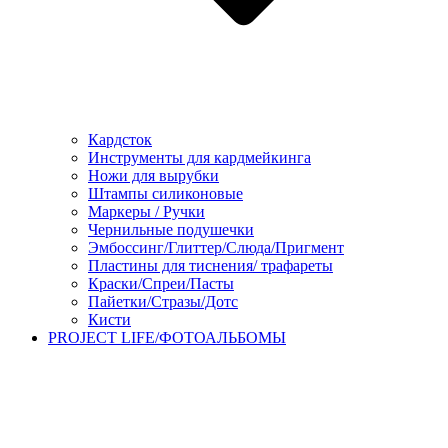
Кардсток
Инструменты для кардмейкинга
Ножи для вырубки
Штампы силиконовые
Маркеры / Ручки
Чернильные подушечки
Эмбоссинг/Глиттер/Слюда/Пригмент
Пластины для тиснения/ трафареты
Краски/Спреи/Пасты
Пайетки/Стразы/Дотс
Кисти
PROJECT LIFE/ФОТОАЛЬБОМЫ