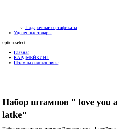
Подарочные сертификаты
Уцененные товары
option-select
Главная
КАРДМЕЙКИНГ
Штампы силиконовые
Набор штампов " love you a
latke"
Набор силиконовых штампов Производитель: LawnFawn