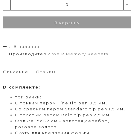
-
+
В корзину
.:
В наличии
Производитель:
We R Memory Keepers
Описание
Отзывы
В комплекте:
три ручки:
С тонким пером Fine tip pen 0,5 мм,
Со средним пером Standard tip pen 1,5 мм,
С толстым пером Bold tip pen 2,5 мм
Фольга 15х122 см - золотая,серебро,
розовое золото.
Скотч для крепления фольги