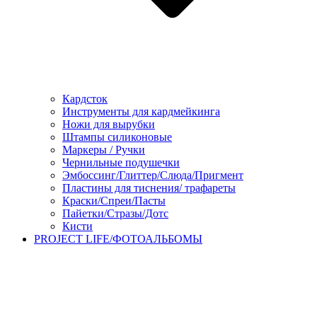
Кардсток
Инструменты для кардмейкинга
Ножи для вырубки
Штампы силиконовые
Маркеры / Ручки
Чернильные подушечки
Эмбоссинг/Глиттер/Слюда/Пригмент
Пластины для тиснения/ трафареты
Краски/Спреи/Пасты
Пайетки/Стразы/Дотс
Кисти
PROJECT LIFE/ФОТОАЛЬБОМЫ