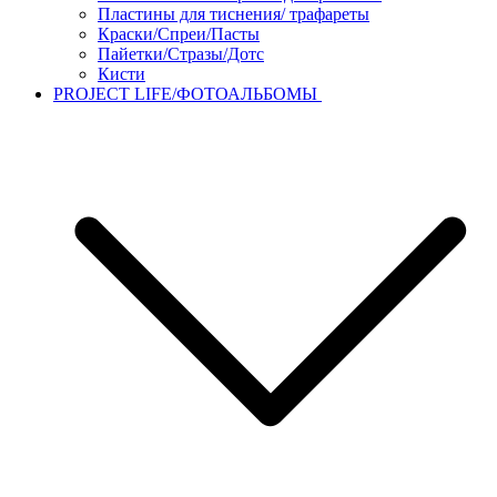
Пластины для тиснения/ трафареты
Краски/Спреи/Пасты
Пайетки/Стразы/Дотс
Кисти
PROJECT LIFE/ФОТОАЛЬБОМЫ