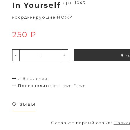
арт. 1043
In Yourself
координирующие НОЖИ
250 ₽
-
+
В к
.:
В наличии
Производитель:
Lawn Fawn
Отзывы
Оставьте первый отзыв!
Напис