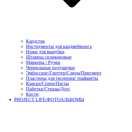
Кардсток
Инструменты для кардмейкинга
Ножи для вырубки
Штампы силиконовые
Маркеры / Ручки
Чернильные подушечки
Эмбоссинг/Глиттер/Слюда/Пригмент
Пластины для тиснения/ трафареты
Краски/Спреи/Пасты
Пайетки/Стразы/Дотс
Кисти
PROJECT LIFE/ФОТОАЛЬБОМЫ