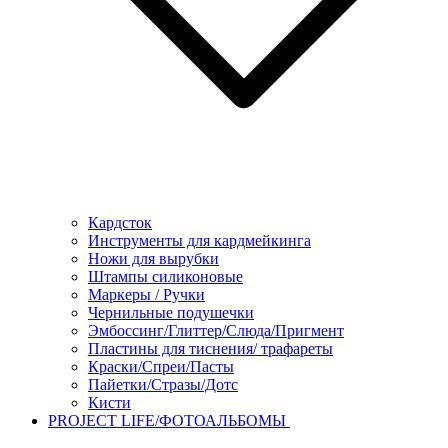
Кардсток
Инструменты для кардмейкинга
Ножи для вырубки
Штампы силиконовые
Маркеры / Ручки
Чернильные подушечки
Эмбоссинг/Глиттер/Слюда/Пригмент
Пластины для тиснения/ трафареты
Краски/Спреи/Пасты
Пайетки/Стразы/Дотс
Кисти
PROJECT LIFE/ФОТОАЛЬБОМЫ