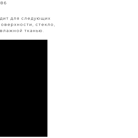
286
одит для следующих
поверхности, стекло,
 влажной тканью.