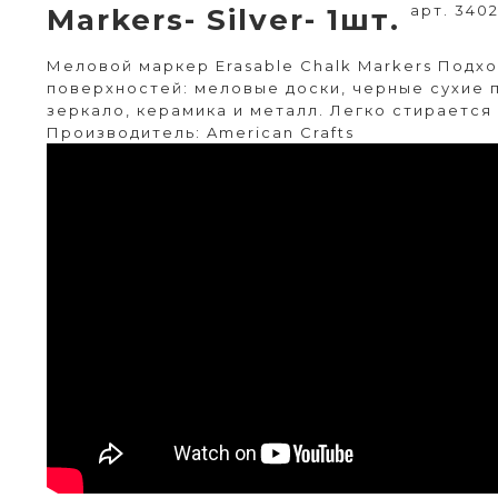
арт. 340
Markers- Silver- 1шт.
Меловой маркер Erasable Chalk Markers Подх
поверхностей: меловые доски, черные сухие 
зеркало, керамика и металл. Легко стирается
Производитель: American Crafts