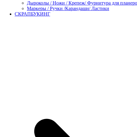
Дыроколы / Ножи / Крепеж/ Фурнитура для планер
Маркеры / Ручки /Карандаши/ Ластики
СКРАПБУКИНГ