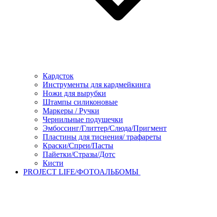
Кардсток
Инструменты для кардмейкинга
Ножи для вырубки
Штампы силиконовые
Маркеры / Ручки
Чернильные подушечки
Эмбоссинг/Глиттер/Слюда/Пригмент
Пластины для тиснения/ трафареты
Краски/Спреи/Пасты
Пайетки/Стразы/Дотс
Кисти
PROJECT LIFE/ФОТОАЛЬБОМЫ