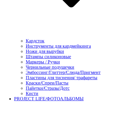
Кардсток
Инструменты для кардмейкинга
Ножи для вырубки
Штампы силиконовые
Маркеры / Ручки
Чернильные подушечки
Эмбоссинг/Глиттер/Слюда/Пригмент
Пластины для тиснения/ трафареты
Краски/Спреи/Пасты
Пайетки/Стразы/Дотс
Кисти
PROJECT LIFE/ФОТОАЛЬБОМЫ