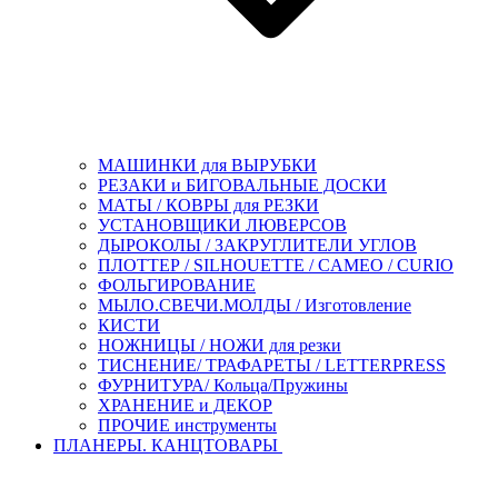
МАШИНКИ для ВЫРУБКИ
РЕЗАКИ и БИГОВАЛЬНЫЕ ДОСКИ
МАТЫ / КОВРЫ для РЕЗКИ
УСТАНОВЩИКИ ЛЮВЕРСОВ
ДЫРОКОЛЫ / ЗАКРУГЛИТЕЛИ УГЛОВ
ПЛОТТЕР / SILHOUETTE / CAMEO / CURIO
ФОЛЬГИРОВАНИЕ
МЫЛО.СВЕЧИ.МОЛДЫ / Изготовление
КИСТИ
НОЖНИЦЫ / НОЖИ для резки
ТИСНЕНИЕ/ ТРАФАРЕТЫ / LETTERPRESS
ФУРНИТУРА/ Кольца/Пружины
ХРАНЕНИЕ и ДЕКОР
ПРОЧИЕ инструменты
ПЛАНЕРЫ. КАНЦТОВАРЫ