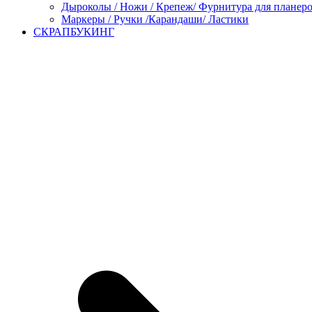
Дыроколы / Ножи / Крепеж/ Фурнитура для планер
Маркеры / Ручки /Карандаши/ Ластики
СКРАПБУКИНГ