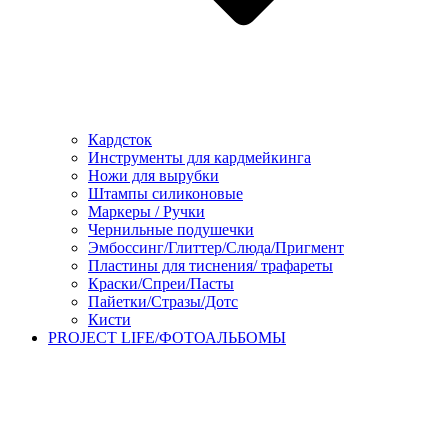
Кардсток
Инструменты для кардмейкинга
Ножи для вырубки
Штампы силиконовые
Маркеры / Ручки
Чернильные подушечки
Эмбоссинг/Глиттер/Слюда/Пригмент
Пластины для тиснения/ трафареты
Краски/Спреи/Пасты
Пайетки/Стразы/Дотс
Кисти
PROJECT LIFE/ФОТОАЛЬБОМЫ