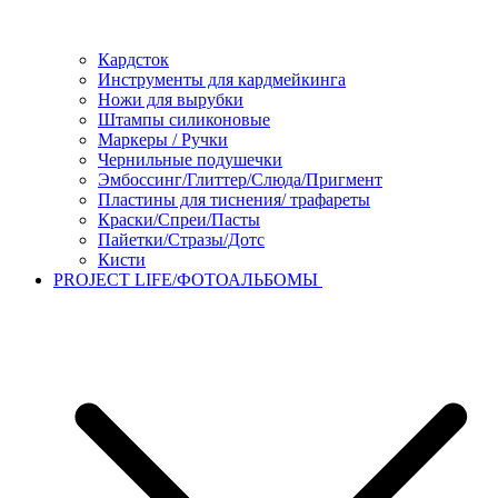
Кардсток
Инструменты для кардмейкинга
Ножи для вырубки
Штампы силиконовые
Маркеры / Ручки
Чернильные подушечки
Эмбоссинг/Глиттер/Слюда/Пригмент
Пластины для тиснения/ трафареты
Краски/Спреи/Пасты
Пайетки/Стразы/Дотс
Кисти
PROJECT LIFE/ФОТОАЛЬБОМЫ