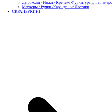
Дыроколы / Ножи / Крепеж/ Фурнитура для планер
Маркеры / Ручки /Карандаши/ Ластики
СКРАПБУКИНГ