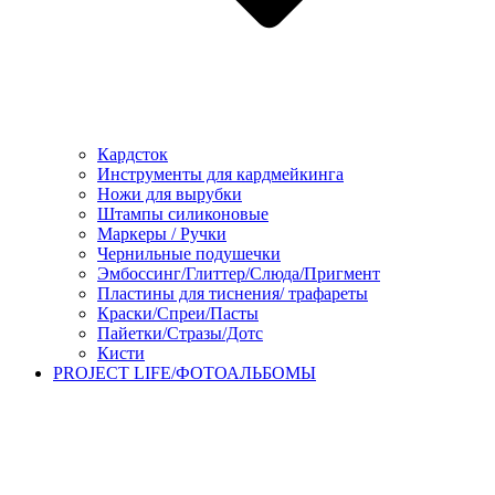
Кардсток
Инструменты для кардмейкинга
Ножи для вырубки
Штампы силиконовые
Маркеры / Ручки
Чернильные подушечки
Эмбоссинг/Глиттер/Слюда/Пригмент
Пластины для тиснения/ трафареты
Краски/Спреи/Пасты
Пайетки/Стразы/Дотс
Кисти
PROJECT LIFE/ФОТОАЛЬБОМЫ