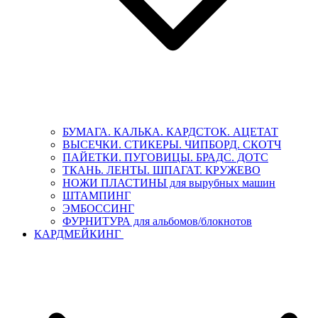
БУМАГА. КАЛЬКА. КАРДСТОК. АЦЕТАТ
ВЫСЕЧКИ. СТИКЕРЫ. ЧИПБОРД. СКОТЧ
ПАЙЕТКИ. ПУГОВИЦЫ. БРАДС. ДОТС
ТКАНЬ. ЛЕНТЫ. ШПАГАТ. КРУЖЕВО
НОЖИ ПЛАСТИНЫ для вырубных машин
ШТАМПИНГ
ЭМБОССИНГ
ФУРНИТУРА для альбомов/блокнотов
КАРДМЕЙКИНГ