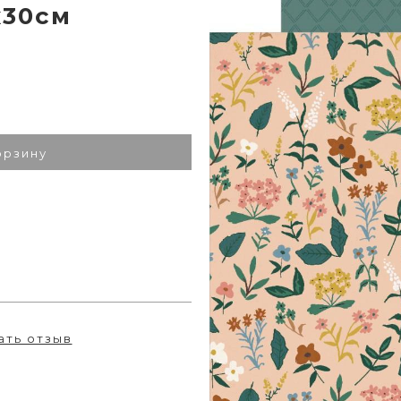
х30см
орзину
ать отзыв