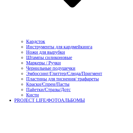
Кардсток
Инструменты для кардмейкинга
Ножи для вырубки
Штампы силиконовые
Маркеры / Ручки
Чернильные подушечки
Эмбоссинг/Глиттер/Слюда/Пригмент
Пластины для тиснения/ трафареты
Краски/Спреи/Пасты
Пайетки/Стразы/Дотс
Кисти
PROJECT LIFE/ФОТОАЛЬБОМЫ