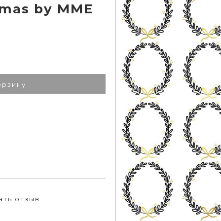
stmas by MME
орзину
ать отзыв