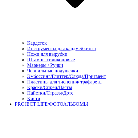
Кардсток
Инструменты для кардмейкинга
Ножи для вырубки
Штампы силиконовые
Маркеры / Ручки
Чернильные подушечки
Эмбоссинг/Глиттер/Слюда/Пригмент
Пластины для тиснения/ трафареты
Краски/Спреи/Пасты
Пайетки/Стразы/Дотс
Кисти
PROJECT LIFE/ФОТОАЛЬБОМЫ