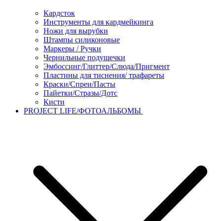
Кардсток
Инструменты для кардмейкинга
Ножи для вырубки
Штампы силиконовые
Маркеры / Ручки
Чернильные подушечки
Эмбоссинг/Глиттер/Слюда/Пригмент
Пластины для тиснения/ трафареты
Краски/Спреи/Пасты
Пайетки/Стразы/Дотс
Кисти
PROJECT LIFE/ФОТОАЛЬБОМЫ