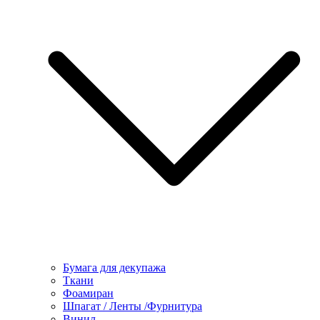
Бумага для декупажа
Ткани
Фоамиран
Шпагат / Ленты /Фурнитура
Винил