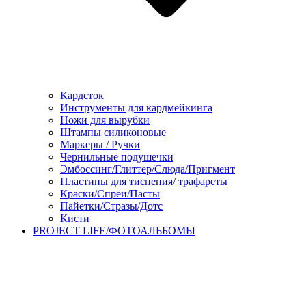
Кардсток
Инструменты для кардмейкинга
Ножи для вырубки
Штампы силиконовые
Маркеры / Ручки
Чернильные подушечки
Эмбоссинг/Глиттер/Слюда/Пригмент
Пластины для тиснения/ трафареты
Краски/Спреи/Пасты
Пайетки/Стразы/Дотс
Кисти
PROJECT LIFE/ФОТОАЛЬБОМЫ