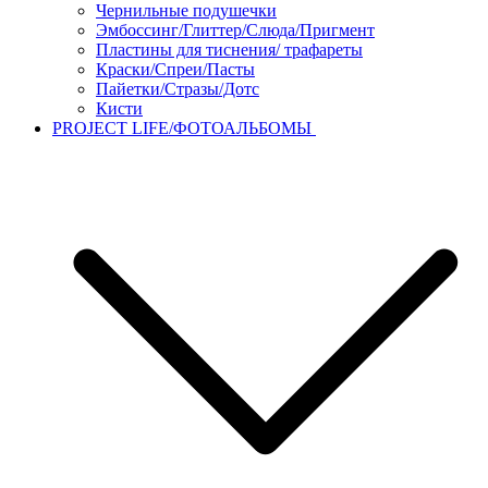
Чернильные подушечки
Эмбоссинг/Глиттер/Слюда/Пригмент
Пластины для тиснения/ трафареты
Краски/Спреи/Пасты
Пайетки/Стразы/Дотс
Кисти
PROJECT LIFE/ФОТОАЛЬБОМЫ