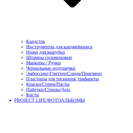
Кардсток
Инструменты для кардмейкинга
Ножи для вырубки
Штампы силиконовые
Маркеры / Ручки
Чернильные подушечки
Эмбоссинг/Глиттер/Слюда/Пригмент
Пластины для тиснения/ трафареты
Краски/Спреи/Пасты
Пайетки/Стразы/Дотс
Кисти
PROJECT LIFE/ФОТОАЛЬБОМЫ