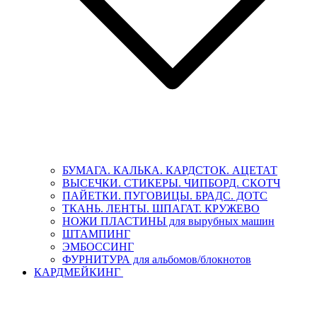
БУМАГА. КАЛЬКА. КАРДСТОК. АЦЕТАТ
ВЫСЕЧКИ. СТИКЕРЫ. ЧИПБОРД. СКОТЧ
ПАЙЕТКИ. ПУГОВИЦЫ. БРАДС. ДОТС
ТКАНЬ. ЛЕНТЫ. ШПАГАТ. КРУЖЕВО
НОЖИ ПЛАСТИНЫ для вырубных машин
ШТАМПИНГ
ЭМБОССИНГ
ФУРНИТУРА для альбомов/блокнотов
КАРДМЕЙКИНГ