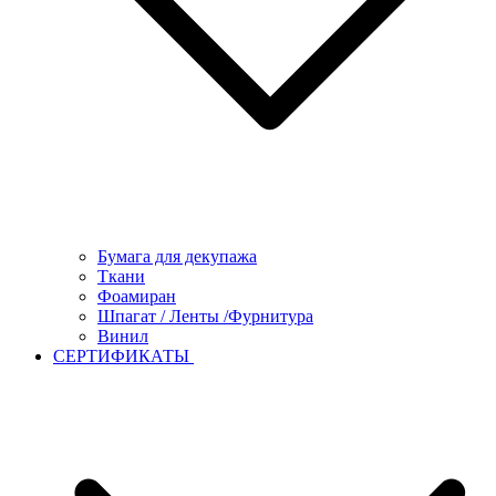
Бумага для декупажа
Ткани
Фоамиран
Шпагат / Ленты /Фурнитура
Винил
СЕРТИФИКАТЫ