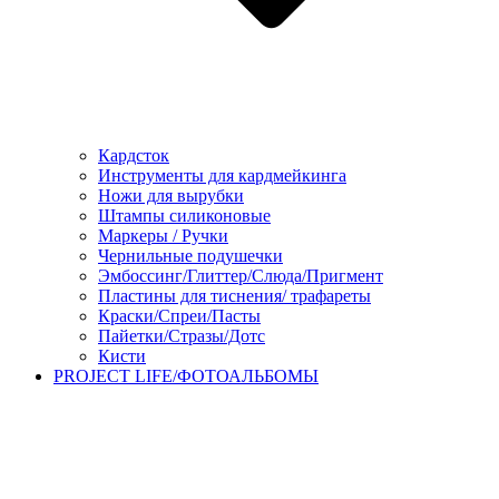
Кардсток
Инструменты для кардмейкинга
Ножи для вырубки
Штампы силиконовые
Маркеры / Ручки
Чернильные подушечки
Эмбоссинг/Глиттер/Слюда/Пригмент
Пластины для тиснения/ трафареты
Краски/Спреи/Пасты
Пайетки/Стразы/Дотс
Кисти
PROJECT LIFE/ФОТОАЛЬБОМЫ