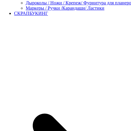
Дыроколы / Ножи / Крепеж/ Фурнитура для планер
Маркеры / Ручки /Карандаши/ Ластики
СКРАПБУКИНГ