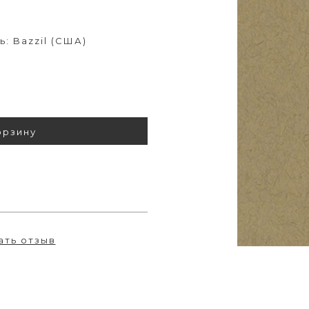
: Bazzil (США)
орзину
ать отзыв