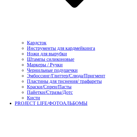
Кардсток
Инструменты для кардмейкинга
Ножи для вырубки
Штампы силиконовые
Маркеры / Ручки
Чернильные подушечки
Эмбоссинг/Глиттер/Слюда/Пригмент
Пластины для тиснения/ трафареты
Краски/Спреи/Пасты
Пайетки/Стразы/Дотс
Кисти
PROJECT LIFE/ФОТОАЛЬБОМЫ