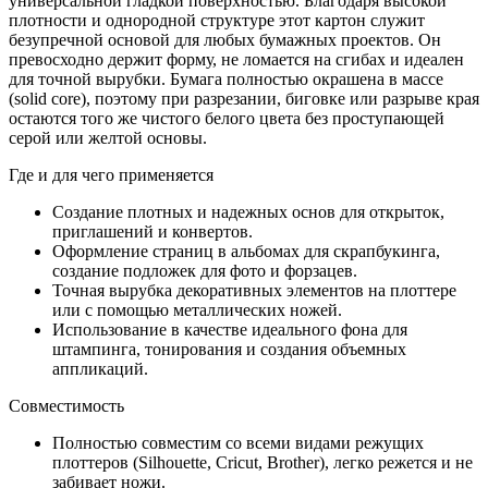
универсальной гладкой поверхностью. Благодаря высокой
плотности и однородной структуре этот картон служит
безупречной основой для любых бумажных проектов. Он
превосходно держит форму, не ломается на сгибах и идеален
для точной вырубки. Бумага полностью окрашена в массе
(solid core), поэтому при разрезании, биговке или разрыве края
остаются того же чистого белого цвета без проступающей
серой или желтой основы.
Где и для чего применяется
Создание плотных и надежных основ для открыток,
приглашений и конвертов.
Оформление страниц в альбомах для скрапбукинга,
создание подложек для фото и форзацев.
Точная вырубка декоративных элементов на плоттере
или с помощью металлических ножей.
Использование в качестве идеального фона для
штампинга, тонирования и создания объемных
аппликаций.
Совместимость
Полностью совместим со всеми видами режущих
плоттеров (Silhouette, Cricut, Brother), легко режется и не
забивает ножи.