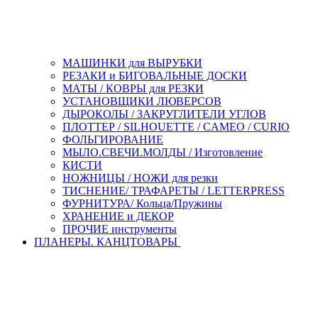
МАШИНКИ для ВЫРУБКИ
РЕЗАКИ и БИГОВАЛЬНЫЕ ДОСКИ
МАТЫ / КОВРЫ для РЕЗКИ
УСТАНОВЩИКИ ЛЮВЕРСОВ
ДЫРОКОЛЫ / ЗАКРУГЛИТЕЛИ УГЛОВ
ПЛОТТЕР / SILHOUETTE / CAMEO / CURIO
ФОЛЬГИРОВАНИЕ
МЫЛО.СВЕЧИ.МОЛДЫ / Изготовление
КИСТИ
НОЖНИЦЫ / НОЖИ для резки
ТИСНЕНИЕ/ ТРАФАРЕТЫ / LETTERPRESS
ФУРНИТУРА/ Кольца/Пружины
ХРАНЕНИЕ и ДЕКОР
ПРОЧИЕ инструменты
ПЛАНЕРЫ. КАНЦТОВАРЫ