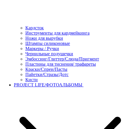
Кардсток
Инструменты для кардмейкинга
Ножи для вырубки
Штампы силиконовые
Маркеры / Ручки
Чернильные подушечки
Эмбоссинг/Глиттер/Слюда/Пригмент
Пластины для тиснения/ трафареты
Краски/Спреи/Пасты
Пайетки/Стразы/Дотс
Кисти
PROJECT LIFE/ФОТОАЛЬБОМЫ