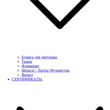
Бумага для декупажа
Ткани
Фоамиран
Шпагат / Ленты /Фурнитура
Винил
СЕРТИФИКАТЫ