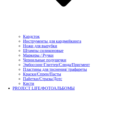
Кардсток
Инструменты для кардмейкинга
Ножи для вырубки
Штампы силиконовые
Маркеры / Ручки
Чернильные подушечки
Эмбоссинг/Глиттер/Слюда/Пригмент
Пластины для тиснения/ трафареты
Краски/Спреи/Пасты
Пайетки/Стразы/Дотс
Кисти
PROJECT LIFE/ФОТОАЛЬБОМЫ