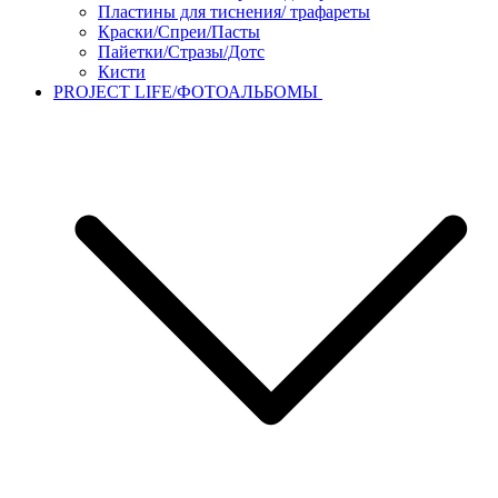
Пластины для тиснения/ трафареты
Краски/Спреи/Пасты
Пайетки/Стразы/Дотс
Кисти
PROJECT LIFE/ФОТОАЛЬБОМЫ