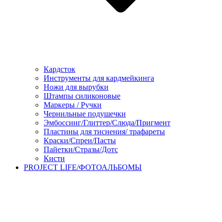
Кардсток
Инструменты для кардмейкинга
Ножи для вырубки
Штампы силиконовые
Маркеры / Ручки
Чернильные подушечки
Эмбоссинг/Глиттер/Слюда/Пригмент
Пластины для тиснения/ трафареты
Краски/Спреи/Пасты
Пайетки/Стразы/Дотс
Кисти
PROJECT LIFE/ФОТОАЛЬБОМЫ