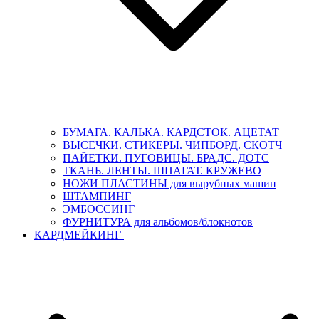
БУМАГА. КАЛЬКА. КАРДСТОК. АЦЕТАТ
ВЫСЕЧКИ. СТИКЕРЫ. ЧИПБОРД. СКОТЧ
ПАЙЕТКИ. ПУГОВИЦЫ. БРАДС. ДОТС
ТКАНЬ. ЛЕНТЫ. ШПАГАТ. КРУЖЕВО
НОЖИ ПЛАСТИНЫ для вырубных машин
ШТАМПИНГ
ЭМБОССИНГ
ФУРНИТУРА для альбомов/блокнотов
КАРДМЕЙКИНГ