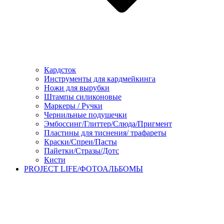
Кардсток
Инструменты для кардмейкинга
Ножи для вырубки
Штампы силиконовые
Маркеры / Ручки
Чернильные подушечки
Эмбоссинг/Глиттер/Слюда/Пригмент
Пластины для тиснения/ трафареты
Краски/Спреи/Пасты
Пайетки/Стразы/Дотс
Кисти
PROJECT LIFE/ФОТОАЛЬБОМЫ