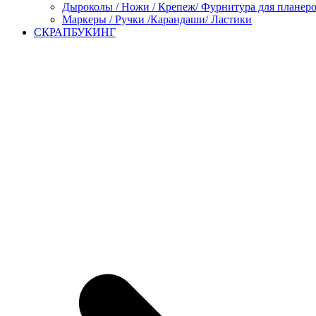
Дыроколы / Ножи / Крепеж/ Фурнитура для планер
Маркеры / Ручки /Карандаши/ Ластики
СКРАПБУКИНГ