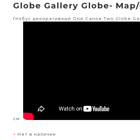
Globe Gallery Globe- Map
Глобус декоративный One Canoe Two Globe Gal
см.
Нет в наличии