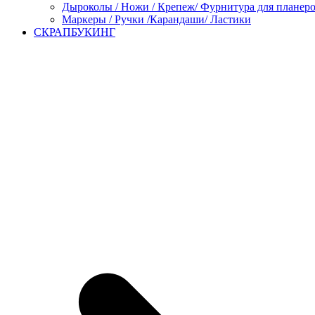
Дыроколы / Ножи / Крепеж/ Фурнитура для планер
Маркеры / Ручки /Карандаши/ Ластики
СКРАПБУКИНГ