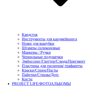
Кардсток
Инструменты для кардмейкинга
Ножи для вырубки
Штампы силиконовые
Маркеры / Ручки
Чернильные подушечки
Эмбоссинг/Глиттер/Слюда/Пригмент
Пластины для тиснения/ трафареты
Краски/Спреи/Пасты
Пайетки/Стразы/Дотс
Кисти
PROJECT LIFE/ФОТОАЛЬБОМЫ