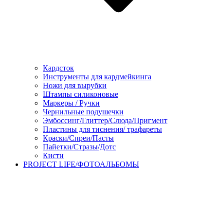
Кардсток
Инструменты для кардмейкинга
Ножи для вырубки
Штампы силиконовые
Маркеры / Ручки
Чернильные подушечки
Эмбоссинг/Глиттер/Слюда/Пригмент
Пластины для тиснения/ трафареты
Краски/Спреи/Пасты
Пайетки/Стразы/Дотс
Кисти
PROJECT LIFE/ФОТОАЛЬБОМЫ