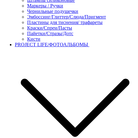
Штампы силиконовые
Маркеры / Ручки
Чернильные подушечки
Эмбоссинг/Глиттер/Слюда/Пригмент
Пластины для тиснения/ трафареты
Краски/Спреи/Пасты
Пайетки/Стразы/Дотс
Кисти
PROJECT LIFE/ФОТОАЛЬБОМЫ