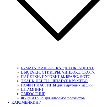
БУМАГА. КАЛЬКА. КАРДСТОК. АЦЕТАТ
ВЫСЕЧКИ. СТИКЕРЫ. ЧИПБОРД. СКОТЧ
ПАЙЕТКИ. ПУГОВИЦЫ. БРАДС. ДОТС
ТКАНЬ. ЛЕНТЫ. ШПАГАТ. КРУЖЕВО
НОЖИ ПЛАСТИНЫ для вырубных машин
ШТАМПИНГ
ЭМБОССИНГ
ФУРНИТУРА для альбомов/блокнотов
КАРДМЕЙКИНГ