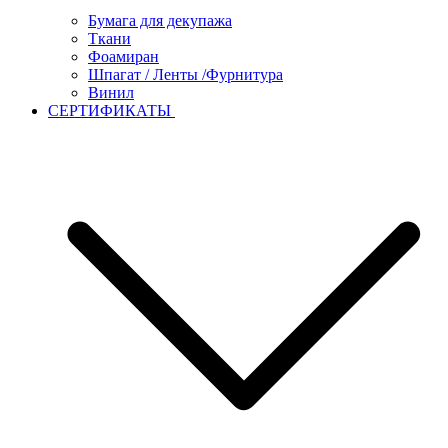
Бумага для декупажа
Ткани
Фоамиран
Шпагат / Ленты /Фурнитура
Винил
СЕРТИФИКАТЫ