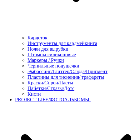
Кардсток
Инструменты для кардмейкинга
Ножи для вырубки
Штампы силиконовые
Маркеры / Ручки
Чернильные подушечки
Эмбоссинг/Глиттер/Слюда/Пригмент
Пластины для тиснения/ трафареты
Краски/Спреи/Пасты
Пайетки/Стразы/Дотс
Кисти
PROJECT LIFE/ФОТОАЛЬБОМЫ