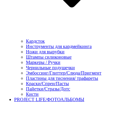
Кардсток
Инструменты для кардмейкинга
Ножи для вырубки
Штампы силиконовые
Маркеры / Ручки
Чернильные подушечки
Эмбоссинг/Глиттер/Слюда/Пригмент
Пластины для тиснения/ трафареты
Краски/Спреи/Пасты
Пайетки/Стразы/Дотс
Кисти
PROJECT LIFE/ФОТОАЛЬБОМЫ