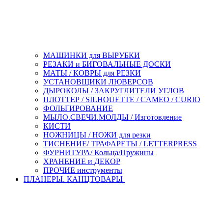
МАШИНКИ для ВЫРУБКИ
РЕЗАКИ и БИГОВАЛЬНЫЕ ДОСКИ
МАТЫ / КОВРЫ для РЕЗКИ
УСТАНОВЩИКИ ЛЮВЕРСОВ
ДЫРОКОЛЫ / ЗАКРУГЛИТЕЛИ УГЛОВ
ПЛОТТЕР / SILHOUETTE / CAMEO / CURIO
ФОЛЬГИРОВАНИЕ
МЫЛО.СВЕЧИ.МОЛДЫ / Изготовление
КИСТИ
НОЖНИЦЫ / НОЖИ для резки
ТИСНЕНИЕ/ ТРАФАРЕТЫ / LETTERPRESS
ФУРНИТУРА/ Кольца/Пружины
ХРАНЕНИЕ и ДЕКОР
ПРОЧИЕ инструменты
ПЛАНЕРЫ. КАНЦТОВАРЫ