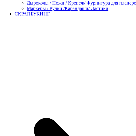
Дыроколы / Ножи / Крепеж/ Фурнитура для планер
Маркеры / Ручки /Карандаши/ Ластики
СКРАПБУКИНГ