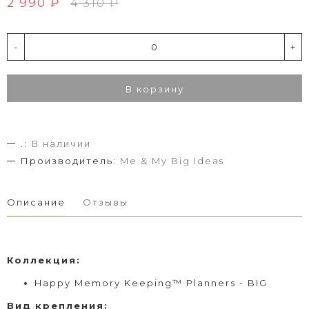
2 990 ₽
4 310 ₽
-
+
В корзину
.:
В наличии
Производитель:
Me & My Big Ideas
Описание
Отзывы
Коллекция:
Happy Memory Keeping™ Planners - BIG
Вид
крепления
: