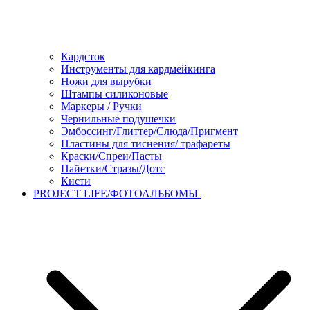
Кардсток
Инструменты для кардмейкинга
Ножи для вырубки
Штампы силиконовые
Маркеры / Ручки
Чернильные подушечки
Эмбоссинг/Глиттер/Слюда/Пригмент
Пластины для тиснения/ трафареты
Краски/Спреи/Пасты
Пайетки/Стразы/Дотс
Кисти
PROJECT LIFE/ФОТОАЛЬБОМЫ