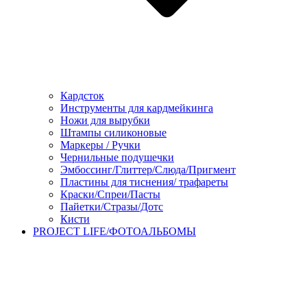
Кардсток
Инструменты для кардмейкинга
Ножи для вырубки
Штампы силиконовые
Маркеры / Ручки
Чернильные подушечки
Эмбоссинг/Глиттер/Слюда/Пригмент
Пластины для тиснения/ трафареты
Краски/Спреи/Пасты
Пайетки/Стразы/Дотс
Кисти
PROJECT LIFE/ФОТОАЛЬБОМЫ