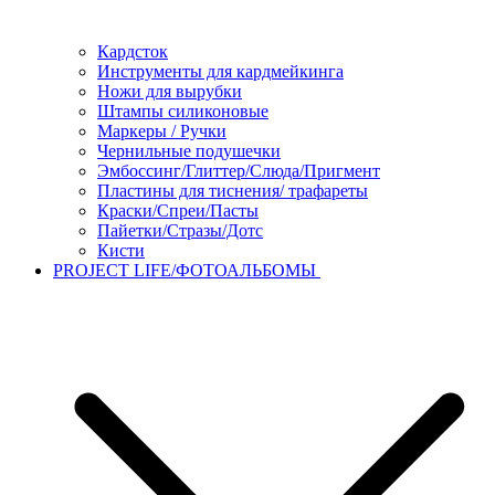
Кардсток
Инструменты для кардмейкинга
Ножи для вырубки
Штампы силиконовые
Маркеры / Ручки
Чернильные подушечки
Эмбоссинг/Глиттер/Слюда/Пригмент
Пластины для тиснения/ трафареты
Краски/Спреи/Пасты
Пайетки/Стразы/Дотс
Кисти
PROJECT LIFE/ФОТОАЛЬБОМЫ