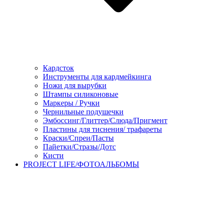
Кардсток
Инструменты для кардмейкинга
Ножи для вырубки
Штампы силиконовые
Маркеры / Ручки
Чернильные подушечки
Эмбоссинг/Глиттер/Слюда/Пригмент
Пластины для тиснения/ трафареты
Краски/Спреи/Пасты
Пайетки/Стразы/Дотс
Кисти
PROJECT LIFE/ФОТОАЛЬБОМЫ